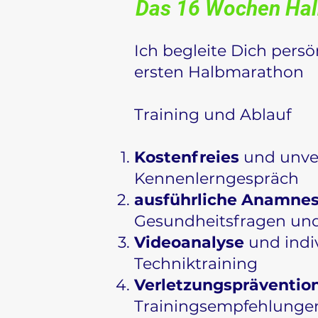
Das 16 Wochen Ha
Ich begleite Dich pers
ersten Halbmarathon
Training und Ablauf
Kostenfreies
und unve
Kennenlerngespräch
ausführliche Anamne
Gesundheitsfragen und
Videoanalyse
und indiv
Techniktraining
Verletzungspräventio
Trainingsempfehlung