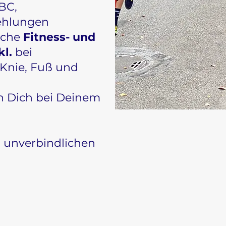
ABC,
ehlungen
sche
Fitness- und
l.
bei
 Knie, Fuß und
h Dich bei Deinem
n unverbindlichen