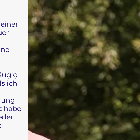
einer
uer
ine
uäugig
s ich
hrung
t habe,
ieder
e