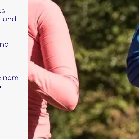
es
n und
und
Deinem
6