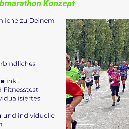
lbmarathon Konzept
önliche zu Deinem
rbindliches
se
inkl.
 Fitnesstest
idualisiertes
n
und individuelle
en